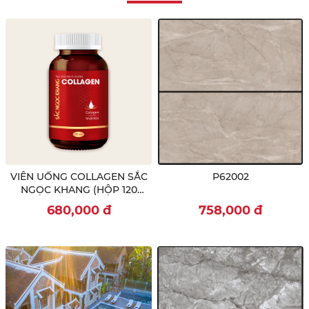
VIÊN UỐNG COLLAGEN SẮC
P62002
NGỌC KHANG (HỘP 120
VIÊN)
680,000
đ
758,000
đ