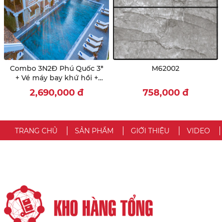
Combo 3N2Đ Phú Quốc 3*
M62002
+ Vé máy bay khứ hồi +
Đón, tiễn sân bay + Ăn
2,690,000
đ
758,000
đ
sáng, trưa/ tối
TRANG CHỦ
SẢN PHẨM
GIỚI THIỆU
VIDEO