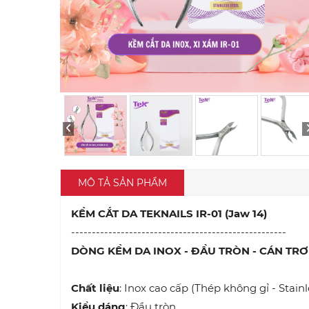
MÔ TẢ SẢN PHẨM
KỀM CẮT DA TEKNAILS IR-01 (Jaw 14)
----------------------------------------------------
DÒNG KỀM DA INOX - ĐẦU TRÒN - CÁN TR
Chất liệu
:
Inox cao cấp (Thép không gỉ - Stainl
Kiểu dáng
: Đầu tròn