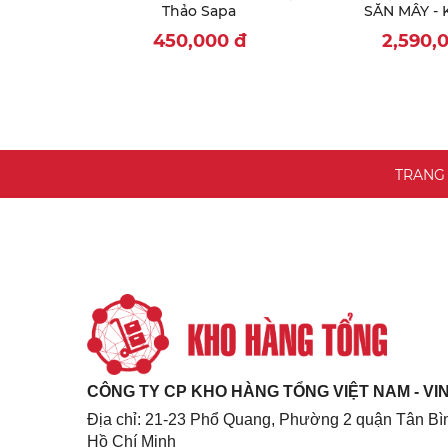
Thảo Sapa
SĂN MÂY -
COFFEE - MEL
450,000
đ
2,590,
- PUPPY
TRANG
CÔNG TY CP KHO HÀNG TỔNG VIỆT NAM - V
Địa chỉ: 21-23 Phổ Quang, Phường 2 quận Tân Bìn
Hồ Chí Minh