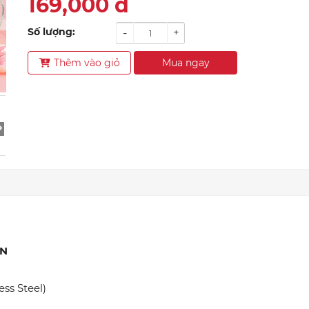
169,000
đ
Số lượng:
-
+
Thêm vào giỏ
Mua ngay
ƠN
ess Steel)