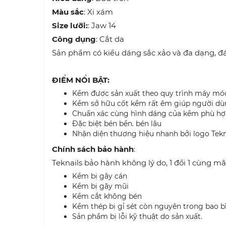
Màu sắc
: Xi xám
Size lưỡi:
: Jaw 14
Công dụng
: Cắt da
Sản phẩm có kiểu dáng sắc xảo và đa dạng, đ
ĐIỂM NỔI BẬT:
Kềm được sản xuất theo quy trình máy móc
Kềm sở hữu cốt kềm rất êm giúp người d
Chuẩn xác cùng hình dáng của kềm phù hợ
Đặc biệt bén bền. bén lâu
Nhận diện thương hiệu nhanh bởi logo Tekna
Chính sách bảo hành
:
Teknails bảo hành không lý do, 1 đổi 1 cùng m
Kềm bị gãy cán
Kềm bị gãy mũi
Kềm cắt không bén
Kềm thép bị gỉ sét còn nguyên trong bao b
Sản phẩm bị lỗi kỹ thuật do sản xuất.