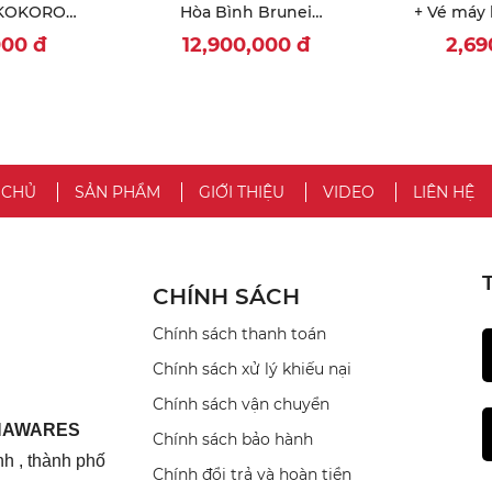
 KOKORO
Hòa Bình Brunei
+ Vé máy 
INH GARDEN
Darrussalam (BANDA SERI
Đón, tiễn
000
đ
12,900,000
đ
2,6
 FARM
BEGAWAN - ULU
sáng,
TEMBURONG)
 CHỦ
SẢN PHẨM
GIỚI THIỆU
VIDEO
LIÊN HỆ
CHÍNH SÁCH
Chính sách thanh toán
Chính sách xử lý khiếu nại
Chính sách vận chuyển
INAWARES
Chính sách bảo hành
h , thành phố
Chính đổi trả và hoàn tiền