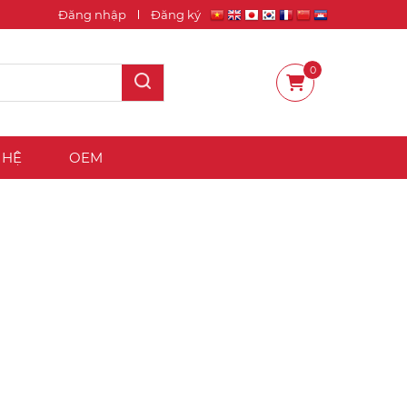
Đăng nhập
Đăng ký
0
 HỆ
OEM