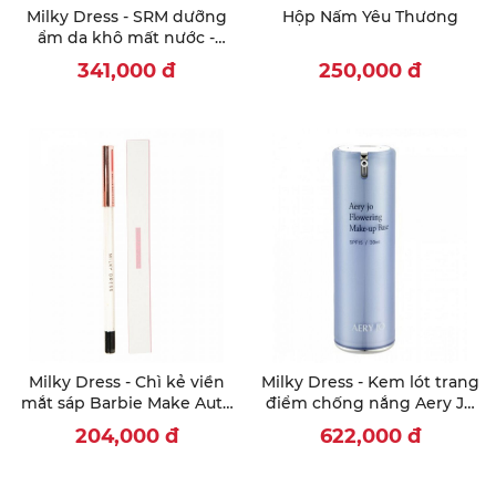
Milky Dress - SRM dưỡng
Hộp Nấm Yêu Thương
ẩm da khô mất nước -
Melted Foam Cleanser
341,000
đ
250,000
đ
Milky Dress - Chì kẻ viền
Milky Dress - Kem lót trang
mắt sáp Barbie Make Auto
điểm chống nắng Aery Jo
Gel Liner (đen)
Flowering Make Up Base
204,000
đ
622,000
đ