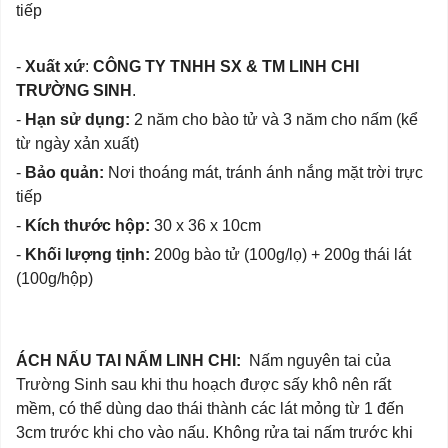
tiếp
-
Xuất xứ
:
CÔNG TY TNHH SX & TM LINH CHI
TRƯỜNG SINH
.
-
Hạn sử dụng:
2 năm cho bào tử và 3 năm cho nấm (kể
từ ngày xản xuất)
-
Bảo quản:
Nơi thoáng mát, tránh ánh nắng mặt trời trực
tiếp
-
Kích thước hộp:
30 x 36 x 10cm
-
Khối lượng tịnh:
200g bào tử (100g/lọ) + 200g thái lát
(100g/hộp)
ÁCH NẤU TAI NẤM LINH CHI:
Nấm nguyên tai của
Trường Sinh sau khi thu hoạch được sấy khô nên rất
mềm, có thể dùng dao thái thành các lát mỏng từ 1 đến
3cm trước khi cho vào nấu. Không rửa tai nấm trước khi