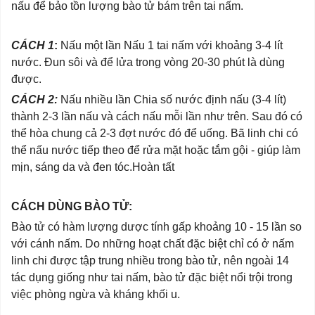
nấu để bảo tồn lượng bào tử bám trên tai nấm.
CÁCH 1
:
Nấu một lần Nấu 1 tai nấm với khoảng 3-4 lít
nước. Đun sôi và để lửa trong vòng 20-30 phút là dùng
được.
CÁCH 2:
Nấu nhiều lần Chia số nước định nấu (3-4 lít)
thành 2-3 lần nấu và cách nấu mỗi lần như trên. Sau đó có
thể hòa chung cả 2-3 đợt nước đó để uống. Bã linh chi có
thể nấu nước tiếp theo để rửa mặt hoặc tắm gội - giúp làm
mịn, sáng da và đen tóc.
Hoàn tất
CÁCH DÙNG BÀO TỬ:
Bào tử có hàm lượng dược tính gấp khoảng 10 - 15 lần so
với cánh nấm. Do những hoạt chất đặc biệt chỉ có ở nấm
linh chi được tập trung nhiều trong bào tử, nên ngoài 14
tác dụng giống như tai nấm, bào tử đặc biệt nổi trội trong
việc phòng ngừa và kháng khối u.