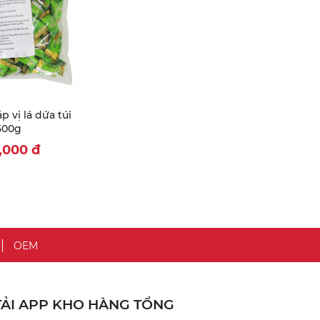
p vị lá dứa túi
500g
9,000
đ
OEM
TẢI APP KHO HÀNG TỔNG