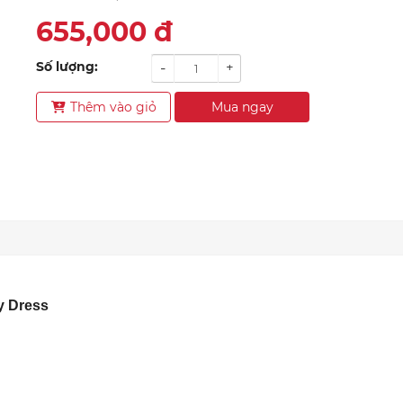
655,000
đ
Số lượng:
-
+
Thêm vào giỏ
Mua ngay
y Dress