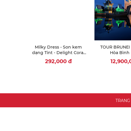
Milky Dress - Son kem
TOUR BRUNEI 2
dạng Tint - Delight Coral
Hòa Bình 
M44
Darrussalam (
292,000
đ
12,900
BEGAWAN
TEMBUR
TRANG