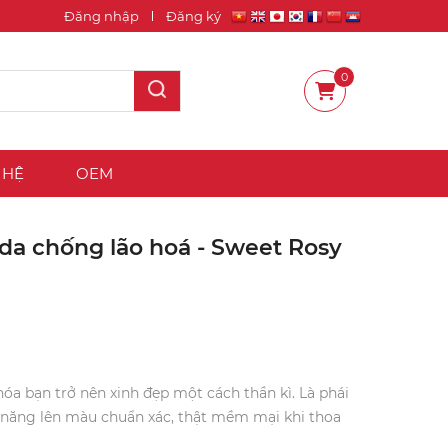
Đăng nhập
Đăng ký
0
 HỆ
OEM
 da chống lão hoá - Sweet Rosy
hóa bạn trở nên xinh đẹp một cách thần kì. Là phái
 năng lên màu chuẩn xác, thật mềm mại khi thoa