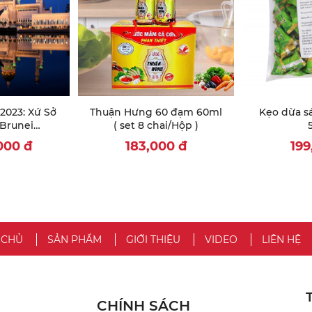
023: Xứ Sở
Thuận Hưng 60 đạm 60ml
Kẹo dừa sá
Brunei
( set 8 chai/Hộp )
BANDA SERI
,000
đ
183,000
đ
19
 - ULU
ONG)
 CHỦ
SẢN PHẨM
GIỚI THIỆU
VIDEO
LIÊN HỆ
CHÍNH SÁCH