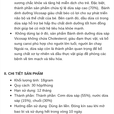
xương chắc khỏe và tăng hệ miễn dịch cho trẻ. Đặc biệt,
thành phần sản phẩm chứa tỷ lệ dừa sáp cao (70%), Bánh
dinh dưỡng Vicosap giàu chất béo có lợi cho sự phát triển
não bộ và thể chất của bé. Bên cạnh đó, dầu dừa có trong
dừa sáp hỗ trợ bé hấp thu chất dinh dưỡng tốt hơn đồng
thời giúp bé có một hệ tiêu hóa khỏe mạnh.
Không dừng lại ở đó, sản phẩm Bánh dinh dưỡng dừa sáp
Vicosap không chứa Cholesterol, giàu đạm thực vật, và bổ
sung canxi phù hợp cho người lớn tuổi, người ăn chay.
Ngoài ra, dừa sáp còn là thành phần quan trọng để bổ
sung chất xơ tự nhiên và dầu thực vật giúp đề phòng các
bệnh về tim mạch và tiêu hóa.
II. CHI TIẾT SẢN PHẨM
Khối lượng tịnh: 18gram
Quy cách: 30 hộp/thùng
Hạn sử dụng: 12 tháng
Thành phần: Thành phần: Cơm dừa sáp (55%), nước dừa
sáp (15%), chuối (30%)
Hướng dẫn sử dụng: Dùng ăn liền. Đóng kín sau khi mở
bao bì và sử dụng hết trong vòng 10 ngày.