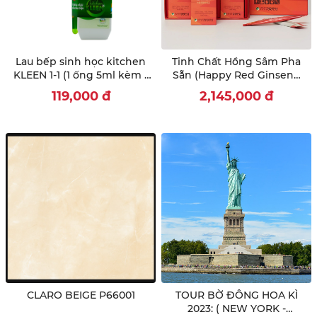
Lau bếp sinh học kitchen
Tinh Chất Hồng Sâm Pha
KLEEN 1-1 (1 ống 5ml kèm 1
Sẵn (Happy Red Ginseng
bình rỗng 500ml)
Extract) 10ml x 30 gói
119,000
đ
2,145,000
đ
CLARO BEIGE P66001
TOUR BỜ ĐÔNG HOA KÌ
2023: ( NEW YORK -