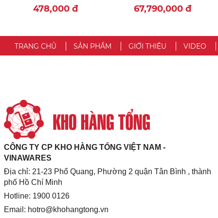
PHILADELPHIA -
478,000
đ
67,790,000
đ
WASHINGTON DC )
TRANG CHỦ
SẢN PHẨM
GIỚI THIỆU
VIDEO
CÔNG TY CP KHO HÀNG TỔNG VIỆT NAM -
VINAWARES
Địa chỉ: 21-23 Phổ Quang, Phường 2 quận Tân Bình , thành
phố Hồ Chí Minh
Hotline: 1900 0126
Email:
hotro@khohangtong.vn