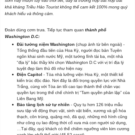
sớm hay muộn tùy vào thời tiết, đây là trường hợp bất hợp bất
khả kháng Triều Hảo Tourist không thể cam kết 100% mong quý
khách hiểu và thông cảm.
Đoàn dùng cơm trưa. Tiếp tục tham quan
thành phố
Washington D.C:
Đài tưởng niệm Washington
(chụp ảnh từ bên ngoài) -
Tổng thống đầu tiên của Hoa Kỳ, người đọc bản Tuyên
ngôn khai sinh nước Mỹ, một tướng lĩnh tài ba, một nhà
“địa lý” bậc thầy khi chọn Washington D.C với vị trí địa lý
tuyệt đẹp làm thủ đô như hiện nay.
Điện Capitol
- Tòa nhà lưỡng viện Hoa Kỳ, một thiết kế
kiến trúc độc đáo. Nơi đây là đối trọng quyền lực với Nhà
Trắng, cùng với Tòa án tối cao tạo thành thế chân vạc
quyền lực trong thể chế chính trị “Tam quyền phân lập” của
Liên Bang Mỹ.
Bảo tàng lịch sử tự nhiên
- Quy tụ hơn 126 triệu mẫu
sưu tập về động thực vật, sinh vật biển, xương và gỗ hóa
thạch, côn trùng, quặng mỏ, đá quý, những mô hình cũng
như công cụ lao động thời cổ xưa mà con người sử dụng,
…Tại đây, quý khách có thể chiêm ngưỡng viên kim cương
xanh lớn nhất thế giới (45,52 carat).