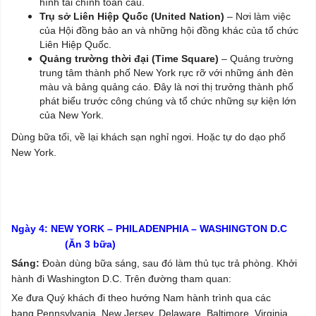
hình tài chính toàn cầu.
Trụ sở Liên Hiệp Quốc (United Nation)
– Nơi làm việc
của Hội đồng bảo an và những hội đồng khác của tổ chức
Liên Hiệp Quốc.
Quảng trường thời đại (Time Square)
– Quảng trường
trung tâm thành phố New York rực rỡ với những ánh đèn
màu và bảng quảng cáo. Đây là nơi thị trưởng thành phố
phát biểu trước công chúng và tổ chức những sự kiện lớn
của New York.
Dùng bữa tối, về lại khách sạn nghỉ ngơi. Hoặc tự do dạo phố
New York.
Ngày 4: NEW YORK – PHILADENPHIA – WASHINGTON D.C
(Ăn 3 bữa)
Sáng:
Đoàn dùng bữa sáng, sau đó làm thủ tục trả phòng. Khởi
hành đi Washington D.C. Trên đường tham quan:
Xe đưa Quý khách đi theo hướng Nam hành trình qua các
bang Pennsylvania, New Jersey, Delaware, Baltimore, Virginia.