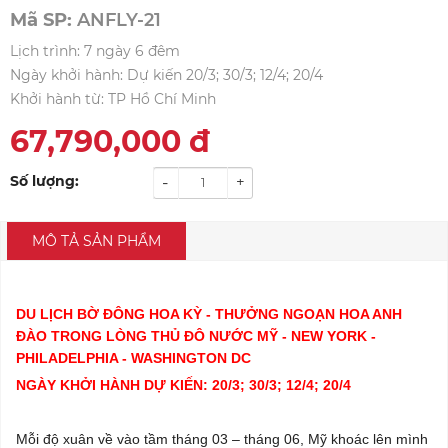
Mã SP:
ANFLY-21
Lịch trình: 7 ngày 6 đêm
Ngày khởi hành: Dự kiến 20/3; 30/3; 12/4; 20/4
Khởi hành từ: TP Hồ Chí Minh
67,790,000
đ
Số lượng:
-
+
MÔ TẢ SẢN PHẨM
DU LỊCH BỜ ĐÔNG HOA KỲ - THƯỞNG NGOẠN HOA ANH
ĐÀO TRONG LÒNG THỦ ĐÔ NƯỚC MỸ - NEW YORK -
PHILADELPHIA - WASHINGTON DC
NGÀY KHỞI HÀNH DỰ KIẾN: 20/3; 30/3; 12/4; 20/4
Mỗi độ xuân về vào tầm tháng 03 – tháng 06, Mỹ khoác lên mình