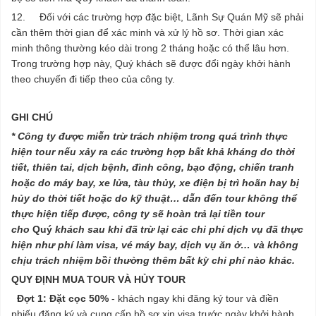
12. Đối với các trường hợp đặc biệt, Lãnh Sự Quán Mỹ sẽ phải
cần thêm thời gian để xác minh và xử lý hồ sơ. Thời gian xác
minh thông thường kéo dài trong 2 tháng hoặc có thể lâu hơn.
Trong trường hợp này, Quý khách sẽ được đổi ngày khởi hành
theo chuyến đi tiếp theo của công ty.
GHI CHÚ
*
Công ty được miễn trừ trách nhiệm trong quá trình thực
hiện tour nếu xảy ra các trường hợp bất khả kháng do thời
tiết, thiên tai, dịch bệnh, đình công, bạo động, chiến tranh
hoặc do máy bay, xe lửa, tàu thủy, xe điện bị trì hoãn hay bị
hủy do thời tiết hoặc do kỹ thuật… dẫn đến tour không thể
thực hiện tiếp được, công ty sẽ hoàn trả lại tiền tour
cho
Quý
khách sau khi đã trừ lại các chi phí dịch vụ đã thực
hiện như phí làm visa, vé máy bay, dịch vụ ăn ở… và không
chịu trách nhiệm bồi thường thêm bất kỳ chi phí nào khác.
QUY ĐỊNH MUA TOUR VÀ HỦY TOUR
Đợt 1:
Đặt cọc 50%
- khách ngay khi đăng ký tour và điền
phiếu đăng ký và cung cấp hồ sơ xin visa trước ngày khởi hành