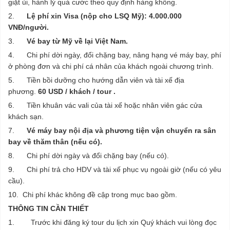
giặt ủi, hành lý quá cước theo quy định hàng không.
2.
Lệ phí xin Visa (nộp cho LSQ Mỹ): 4.000.000
VNĐ/người.
3.
Vé bay từ Mỹ về lại Việt Nam.
4. Chi phí dời ngày, đổi chặng bay, nâng hạng vé máy bay, phí
ở phòng đơn và chi phí cá nhân của khách ngoài chương trình.
5. Tiền bồi dưỡng cho hướng dẫn viên và tài xế địa
phương.
6
0
USD / khách / tour .
6. Tiền khuân vác vali của tài xế hoặc nhân viên gác cửa
khách sạn.
7.
Vé máy bay nội địa và phương tiện vận chuyển ra sân
bay về thăm thân (nếu có).
8. Chi phí dời ngày và đổi chặng bay (nếu có).
9. Chi phí trả cho HDV và tài xế phục vụ ngoài giờ (nếu có yêu
cầu).
10. Chi phí khác không đề cập trong mục bao gồm.
THÔNG TIN CẦN THIẾT
1. Trước khi đăng ký tour du lịch xin Quý khách vui lòng đọc