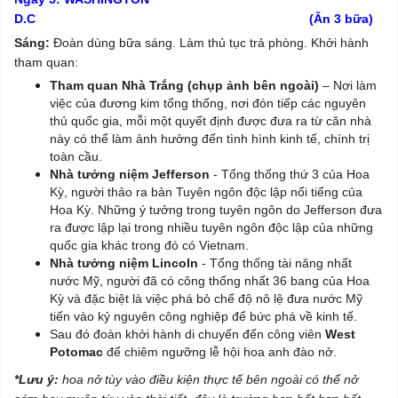
D.C (Ăn 3 bữa)
Sáng:
Đoàn dùng bữa sáng. Làm thủ tục trả phòng. Khởi hành
tham quan:
Tham quan Nhà Trắng (chụp ảnh bên ngoài)
– Nơi làm
việc của đương kim tổng thống, nơi đón tiếp các nguyên
thủ quốc gia, mỗi một quyết định được đưa ra từ căn nhà
này có thể làm ảnh hưởng đến tình hình kinh tế, chính trị
toàn cầu.
Nhà tưởng niệm Jefferson
- Tổng thống thứ 3 của Hoa
Kỳ, người thảo ra bản Tuyên ngôn độc lập nổi tiếng của
Hoa Kỳ. Những ý tưởng trong tuyên ngôn do Jefferson đưa
ra được lập lại trong nhiều tuyên ngôn độc lập của những
quốc gia khác trong đó có Vietnam.
Nhà tưởng niệm Lincoln
- Tổng thống tài năng nhất
nước Mỹ, người đã có công thống nhất 36 bang của Hoa
Kỳ và đặc biệt là việc phá bỏ chế độ nô lệ đưa nước Mỹ
tiến vào kỷ nguyên công nghiệp để bức phá về kinh tế.
Sau đó đoàn khởi hành di chuyến đến công viên
West
Potomac
để chiêm ngưỡng lễ hội hoa anh đào nở.
*Lưu ý:
hoa nở tùy vào điều kiện thực tế bên ngoài có thể nở