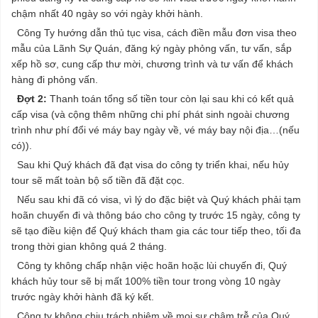
chậm nhất 40 ngày so với ngày khởi hành.
Công Ty hướng dẫn thủ tục visa, cách điền mẫu đơn visa theo
mẫu của Lãnh Sự Quán, đăng ký ngày phỏng vấn, tư vấn, sắp
xếp hồ sơ, cung cấp thư mời, chương trình và tư vấn để khách
hàng đi phỏng vấn.
Đợt 2:
Thanh toán tổng số tiền tour còn lại sau khi có kết quả
cấp visa (và cộng thêm những chi phí phát sinh ngoài chương
trình như phí đổi vé máy bay ngày về, vé máy bay nội địa…(nếu
có)).
Sau khi Quý khách đã đạt visa do công ty triển khai, nếu hủy
tour sẽ mất toàn bộ số tiền đã đặt cọc.
Nếu sau khi đã có visa, vì lý do đặc biệt và Quý khách phải tạm
hoãn chuyến đi và thông báo cho công ty trước 15 ngày, công ty
sẽ tạo điều kiện để Quý khách tham gia các tour tiếp theo, tối đa
trong thời gian không quá 2 tháng.
Công ty không chấp nhận việc hoãn hoặc lùi chuyến đi, Quý
khách hủy tour sẽ bị mất 100% tiền tour trong vòng 10 ngày
trước ngày khởi hành đã ký kết.
Công ty không chịu trách nhiệm về mọi sự chậm trễ của Quý