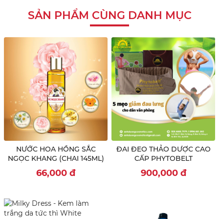
SẢN PHẨM CÙNG DANH MỤC
NƯỚC HOA HỒNG SẮC
ĐAI ĐEO THẢO DƯỢC CAO
NGỌC KHANG (CHAI 145ML)
CẤP PHYTOBELT
66,000
đ
900,000
đ