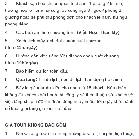
3. Khách sạn tiêu chuẩn quốc tế 3 sao, 1 phòng 2 khách,
trường hợp lẻ nam/ nữ sẽ ghép cùng ngủ 3 người/ phòng 2
giường hoặc sẽ phụ thu phòng đơn cho khách lẻ nam/ nữ ngủ
phòng riêng.
4. Các bữa ăn theo chương trình
(Việt, Hoa, Thái, Mỹ).
5. Xe du lịch máy lạnh đạt chuẩn suốt chương
trình
(11h/ngày).
6. Hướng dẫn viên tiếng Việt đi theo đoàn suốt chương
trình
(10h/ngày).
7. Bảo hiểm du lịch toàn cầu.
8.
Quà tặng:
Túi du lịch, nón du lịch, bao đựng hộ chiếu.
9. Đây là giá tour dự kiến cho đoàn từ 15 khách. Nếu đoàn
không đủ khách khởi hành thì công ty sẽ thỏa thuận với khách về
việc tăng chi phí để lên đoàn đúng ngày hoặc dời ngày khởi hành
để không bị tăng giá tour ban đầu.
GIÁ TOUR KHÔNG BAO GỒM
1. Nước uống rượu bia trong những bữa ăn, chi phí điện thoại,