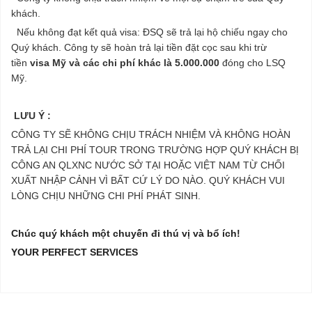
khách.
Nếu không đạt kết quả visa: ĐSQ sẽ trả lại hộ chiếu ngay cho
Quý khách. Công ty sẽ hoàn trả lại tiền đặt cọc sau khi trừ
tiền
visa Mỹ và các chi phí khác là 5.000.000
đóng cho LSQ
Mỹ.
LƯU Ý :
CÔNG TY SẼ KHÔNG CHỊU TRÁCH NHIỆM VÀ KHÔNG HOÀN
TRẢ LẠI CHI PHÍ TOUR TRONG TRƯỜNG HỢP QUÝ KHÁCH BỊ
CÔNG AN QLXNC NƯỚC SỞ TẠI HOẶC VIỆT NAM TỪ CHỐI
XUẤT NHẬP CẢNH VÌ BẤT CỨ LÝ DO NÀO. QUÝ KHÁCH VUI
LÒNG CHỊU NHỮNG CHI PHÍ PHÁT SINH.
Chúc quý khách một chuyến đi thú vị và bổ ích!
YOUR PERFECT SERVICES