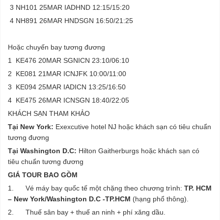
3 NH101 25MAR IADHND 12:15/15:20
4 NH891 26MAR HNDSGN 16:50/21:25
Hoặc chuyến bay tương đương
1 KE476 20MAR SGNICN 23:10/06:10
2 KE081 21MAR ICNJFK 10:00/11:00
3 KE094 25MAR IADICN 13:25/16:50
4 KE475 26MAR ICNSGN 18:40/22:05
KHÁCH SẠN THAM KHẢO
Tại New York:
Exexcutive hotel NJ hoặc khách sạn có tiêu chuẩn
tương đương
Tại Washington D.C:
Hilton Gaitherburgs hoặc khách sạn có
tiêu chuẩn tương đương
GIÁ TOUR BAO GỒM
1. Vé máy bay quốc tế một chặng theo chương trình:
TP. HCM
– New York/Washington D.C -TP.HCM
(hạng phổ thông).
2. Thuế sân bay + thuế an ninh + phí xăng dầu.