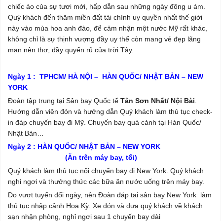
chiếc áo của sự tươi mới, hấp dẫn sau những ngày đông u ám.
Quý khách đến thăm miền đất tài chính uy quyền nhất thế giới
này vào mùa hoa anh đào, để cảm nhận một nước Mỹ rất khác,
không chỉ là sự thịnh vượng đầy uy thế còn mang vẻ đẹp lãng
mạn nên thơ, đầy quyến rũ của trời Tây.
Ngày 1 : TPHCM/ HÀ NỘI – HÀN QUỐC/ NHẬT BẢN – NEW
YORK
Đoàn tập trung tại Sân bay Quốc tế
Tân Sơn Nhất/ Nội Bài
.
Hướng dẫn viên đón và hướng dẫn Quý khách làm thủ tục check-
in đáp chuyến bay đi Mỹ. Chuyến bay quá cảnh tại Hàn Quốc/
Nhật Bản…
Ngày 2 : HÀN QUỐC/ NHẬT BẢN – NEW YORK
(Ăn trên máy bay, tối)
Quý khách làm thủ tục nối chuyến bay đi New York. Quý khách
nghỉ ngơi và thưởng thức các bữa ăn nước uống trên máy bay.
Do vượt tuyến đổi ngày, nên Đoàn đáp tại sân bay New York làm
thủ tục nhập cảnh Hoa Kỳ. Xe đón và đưa quý khách về khách
sạn nhận phòng, nghỉ ngơi sau 1 chuyến bay dài