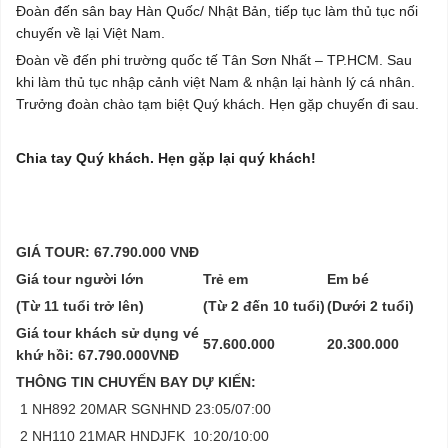
Đoàn đến sân bay Hàn Quốc/ Nhật Bản, tiếp tục làm thủ tục nối
chuyến về lại Việt Nam.
Đoàn về đến phi trường quốc tế Tân Sơn Nhất – TP.HCM. Sau
khi làm thủ tục nhập cảnh việt Nam & nhận lại hành lý cá nhân.
Trưởng đoàn chào tạm biệt Quý khách. Hẹn gặp chuyến đi sau.
Chia tay Quý khách. Hẹn gặp lại quý khách!
GIÁ TOUR
: 67.790.000 VNĐ
Giá tour người lớn
Trẻ em
Em bé
(Từ 11 tuổi trở lên)
(Từ 2 đến 10 tuổi)
(Dưới 2 tuổi)
Giá tour khách sử dụng vé
57.600.000
20.300.000
khứ hồi:
67.790.000VNĐ
THÔNG TIN CHUYẾN BAY DỰ KIẾN:
1 NH892 20MAR SGNHND 23:05/07:00
2 NH110 21MAR HNDJFK 10:20/10:00