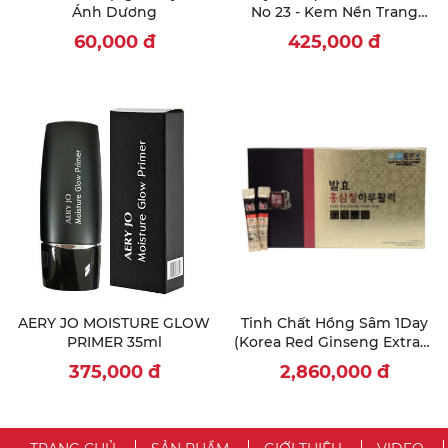
Ánh Dương
No 23 - Kem Nền Trang
Điểm
60,000
đ
425,000
đ
AERY JO MOISTURE GLOW
Tinh Chất Hồng Sâm 1Day
PRIMER 35ml
(Korea Red Ginseng Extract
Stick) 15ml x 60 gói
375,000
đ
2,860,000
đ