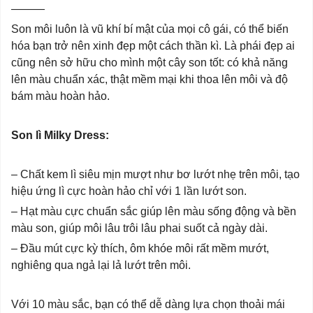
———
Son môi luôn là vũ khí bí mật của mọi cô gái, có thể biến
hóa bạn trở nên xinh đẹp một cách thần kì. Là phái đẹp ai
cũng nên sở hữu cho mình một cây son tốt: có khả năng
lên màu chuẩn xác, thật mềm mại khi thoa lên môi và độ
bám màu hoàn hảo.
Son lì Milky Dress:
– Chất kem lì siêu mịn mượt như bơ lướt nhẹ trên môi, tạo
hiệu ứng lì cực hoàn hảo chỉ với 1 lần lướt son.
– Hạt màu cực chuẩn sắc giúp lên màu sống động và bền
màu son, giúp môi lâu trôi lâu phai suốt cả ngày dài.
– Đầu mút cực kỳ thích, ôm khóe môi rất mềm mướt,
nghiêng qua ngả lại lả lướt trên môi.
Với 10 màu sắc, bạn có thể dễ dàng lựa chọn thoải mái