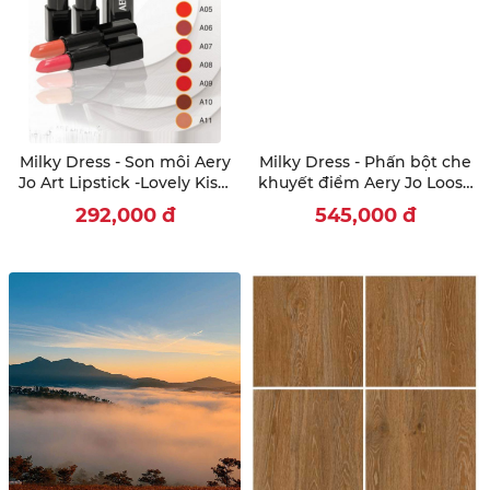
Milky Dress - Son môi Aery
Milky Dress - Phấn bột che
Jo Art Lipstick -Lovely Kiss-
khuyết điểm Aery Jo Loose
hồng tự nhiên - No 1
Translucent Face Powder
292,000
đ
545,000
đ
#No02 - tông tối