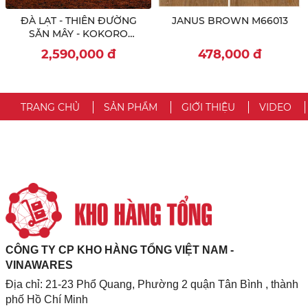
ĐÀ LẠT - THIÊN ĐƯỜNG
JANUS BROWN M66013
SĂN MÂY - KOKORO
COFFEE - MELINH GARDEN
2,590,000
đ
478,000
đ
- PUPPY FARM
TRANG CHỦ
SẢN PHẨM
GIỚI THIỆU
VIDEO
CÔNG TY CP KHO HÀNG TỔNG VIỆT NAM -
VINAWARES
Địa chỉ: 21-23 Phổ Quang, Phường 2 quận Tân Bình , thành
phố Hồ Chí Minh