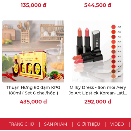
dưỡng ẩm
135,000
đ
544,500
đ
Thuận Hưng 60 đạm KPG
Milky Dress - Son môi Aery
180ml ( Set 6 chai/hộp )
Jo Art Lipstick Korean-Latin
love - đỏ cam-No 2
435,000
đ
292,000
đ
TRANG CHỦ
SẢN PHẨM
GIỚI THIỆU
VIDEO