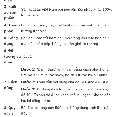
3. Xuất
Sản xuất tại Việt Nam với nguyên liệu nhập khẩu 100%
xứ sản
từ Canada
phẩm
4. Thành
Lợi khuẩn, enzyme, chất hoạt động bề mặt, màu và
phần
hương tự nhiên
5. Công
Lau chùi các vết bám dầu mỡ trong khu vực bếp như
dụng
mặt bếp, sàn bếp, bếp gas, bàn ghế, lò nướng…
6. Đối
tượng sử
Tất cả
dụng
Bước 1:
“Đánh thức” lợi khuẩn bằng cách pha 1 ống
5ml với 500ml nước sạch, lắc đều trước khi sử dụng
7. Cách
Bước 2:
Xoay đầu vòi sang chế độ SPRAY/STREAM
dùng
Bước 3:
Xịt dung dịch trực tiếp vào khu vực cần lau,
để 10-15s sau đó dùng khăn khô lau sạch. Không cần
lau lại bằng nước.
8. Quy
Bộ: 1 chai dung tích 500ml + 1 ống dung dịch 5ml đậm
cách
đặc