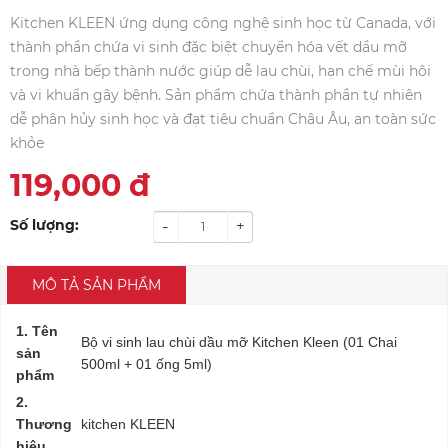
Kitchen KLEEN ứng dụng công nghệ sinh học từ Canada, với
thành phần chứa vi sinh đặc biệt chuyển hóa vết dầu mỡ
trong nhà bếp thành nước giúp dễ lau chùi, hạn chế mùi hôi
và vi khuẩn gây bệnh. Sản phẩm chứa thành phần tự nhiên
dễ phân hủy sinh học và đạt tiêu chuẩn Châu Âu, an toàn sức
khỏe
119,000
đ
Số lượng:
-
+
MÔ TẢ SẢN PHẨM
1. Tên
Bộ vi sinh lau chùi dầu mỡ Kitchen Kleen (01 Chai
sản
500ml + 01 ống 5ml)
phẩm
2.
Thương
kitchen KLEEN
hiệu