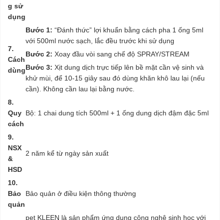
g sử
dụng
Bước 1:
“Đánh thức” lợi khuẩn bằng cách pha 1 ống 5ml
với 500ml nước sạch, lắc đều trước khi sử dụng
7.
Bước 2:
Xoay đầu vòi sang chế độ SPRAY/STREAM
Cách
Bước 3:
Xịt dung dịch trực tiếp lên bề mặt cần vệ sinh và
dùng
khử mùi, để 10-15 giây sau đó dùng khăn khô lau lại (nếu
cần). Không cần lau lại bằng nước.
8.
Quy
Bộ: 1 chai dung tích 500ml + 1 ống dung dịch đậm đặc 5ml
cách
9.
NSX
2 năm kể từ ngày sản xuất
&
HSD
10.
Bảo
Bảo quản ở điều kiện thông thường
quản
pet KLEEN là sản phẩm ứng dụng công nghệ sinh học với