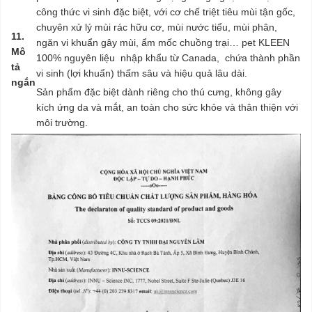
công thức vi sinh đặc biệt, với cơ chế triệt tiêu mùi tận gốc,
chuyên xử lý mùi rác hữu cơ, mùi nước tiểu, mùi phân,
11.
ngăn vi khuẩn gây mùi, ẩm mốc chuồng trại… pet KLEEN
Mô
100% nguyên liệu nhập khẩu từ Canada, chứa thành phần
tả
vi sinh (lợi khuẩn) thấm sâu và hiệu quả lâu dài.
ngắn
Sản phẩm đặc biệt dành riêng cho thú cưng, không gây
kích ứng da và mắt, an toàn cho sức khỏe và thân thiện với
môi trường.