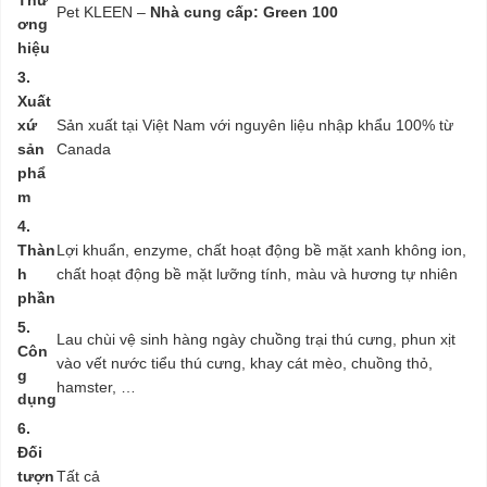
Pet KLEEN –
Nhà cung cấp: Green 100
ơng
hiệu
3.
Xuất
xứ
Sản xuất tại Việt Nam với nguyên liệu nhập khẩu 100% từ
sản
Canada
phẩ
m
4.
Thàn
Lợi khuẩn, enzyme, chất hoạt động bề mặt xanh không ion,
h
chất hoạt động bề mặt lưỡng tính, màu và hương tự nhiên
phần
5.
Lau chùi vệ sinh hàng ngày chuồng trại thú cưng, phun xịt
Côn
vào vết nước tiểu thú cưng, khay cát mèo, chuồng thỏ,
g
hamster, …
dụng
6.
Đối
tượn
Tất cả