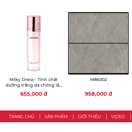
Milky Dress - Tinh chất
M86002
dưỡng trắng da chống lão
hoá - Sweet Rosy Essence
655,000
đ
958,000
đ
TRANG CHỦ
SẢN PHẨM
GIỚI THIỆU
VIDEO