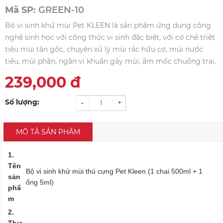
Mã SP:
GREEN-10
Bộ vi sinh khử mùi Pet KLEEN là sản phẩm ứng dụng công
nghệ sinh học với công thức vi sinh đặc biệt, với cơ chế triệt
tiêu mùi tận gốc, chuyên xử lý mùi rác hữu cơ, mùi nước
tiểu, mùi phân, ngăn vi khuẩn gây mùi, ẩm mốc chuồng trại.
239,000
đ
Số lượng:
-
+
MÔ TẢ SẢN PHẨM
1.
Tên
Bộ vi sinh khử mùi thú cưng Pet Kleen (1 chai 500ml + 1
sản
ống 5ml)
phẩ
m
2.
Thư