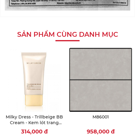
SẢN PHẨM CÙNG DANH MỤC
Milky Dress - Trillbeige BB
M86001
Cream - Kem lót trang
điểm 3 tác dụng (35g)
314,000
đ
958,000
đ