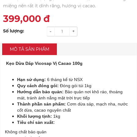
miệng nên rất ít dính răng, hương vị cacao.
399,000
đ
Số lượng:
-
+
MÔ TẢ SẢN PHẨM
Kẹo Dừa Dáp Vicosap Vị Cacao 100g
Hạn sử dụng:
6 tháng kể từ NSX
Quy cách đóng gói:
Đóng gói túi 1kg
Hướng dẫn bảo quản:
Bảo quản nơi khô ráo, thoáng
mát, tránh ánh nắng mặt trời trực tiếp
Thành phần sản phẩm:
Cơm dừa sáp, mạch nha, nước
cốt dừa, cacao nguyên chất
Khối lượng tịnh:
1kg
Tiêu chí sản xuất:
Không chất bảo quản