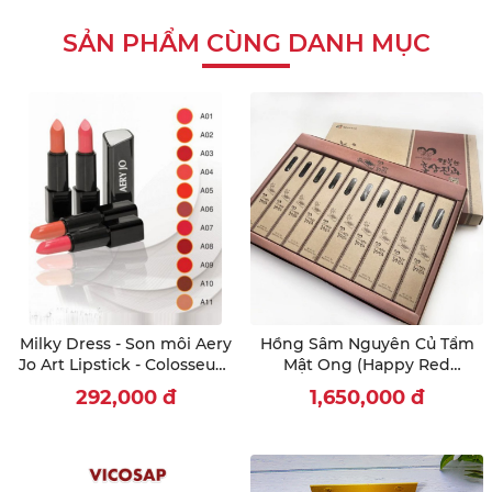
SẢN PHẨM CÙNG DANH MỤC
Milky Dress - Son môi Aery
Hồng Sâm Nguyên Củ Tẩm
Jo Art Lipstick - Colosseum
Mật Ong (Happy Red
- nâu đất - No 10
Ginseng Honeyed) 220G
292,000
đ
1,650,000
đ