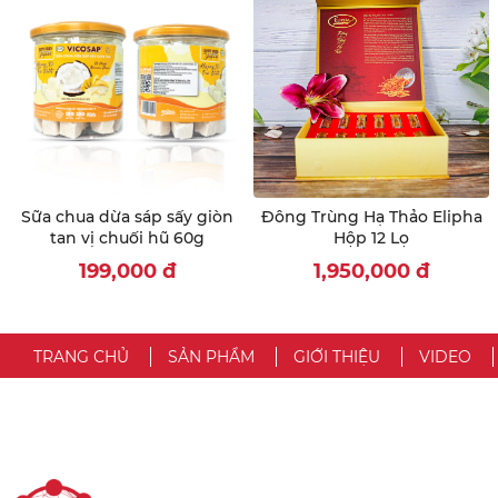
Sữa chua dừa sáp sấy giòn
Đông Trùng Hạ Thảo Elipha
tan vị chuối hũ 60g
Hộp 12 Lọ
199,000
đ
1,950,000
đ
TRANG CHỦ
SẢN PHẨM
GIỚI THIỆU
VIDEO