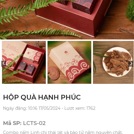
HỘP QUÀ HẠNH PHÚC
Ngày đăng: 10:16 17/05/2024 - Lượt xem: 1762
Mã SP:
LCTS-02
Combo nấm Linh chi thái lát và bào tử nấm nguyên chất.