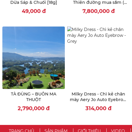
Dừa Sáp & Chuối [18g]
Thiên đường mua sắm (
Jewel Changi - Gardens By
49,000
đ
7,800,000
đ
The Bay - Sentosa )
TÀ ĐÙNG – BUÔN MA
Milky Dress - Chì kẻ chân
THUỘT
mày Aery Jo Auto Eyebrow
- Grey
2,790,000
đ
314,000
đ
TRANG CHỦ
SẢN PHẨM
GIỚI THIỆU
VIDEO