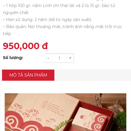
– 1 hộp 100 gr. nấm Linh chi thái lát và 2 lọ 15 gr. bào tử
nguyên chất
– Hạn sử dụng: 2 năm (kể từ ngày sản xuất)
– Bảo quản: Nơi thoáng mát, tránh ánh nắng mặt trời trực
tiếp
950,000
đ
Số lượng:
-
+
MÔ TẢ SẢN PHẨM