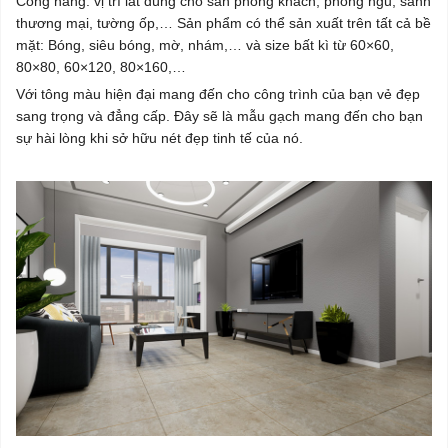
Công năng: vị trí lát dùng cho sàn phòng khách, phòng ngủ, sảnh
thương mại, tường ốp,… Sản phẩm có thể sản xuất trên tất cả bề
mặt: Bóng, siêu bóng, mờ, nhám,… và size bất kì từ 60×60,
80×80, 60×120, 80×160,…
Với tông màu hiện đại mang đến cho công trình của bạn vẻ đẹp
sang trọng và đẳng cấp. Đây sẽ là mẫu gạch mang đến cho bạn
sự hài lòng khi sở hữu nét đẹp tinh tế của nó.