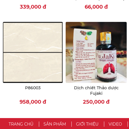
339,000
đ
66,000
đ
P86003
Dịch chiết Thảo dược
Fujaki
958,000
đ
250,000
đ
TRANG CHỦ
SẢN PHẨM
GIỚI THIỆU
VIDEO