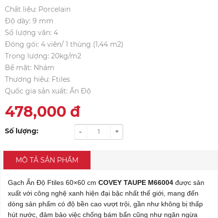
Chất liệu: Porcelain
Độ dày: 9 mm
Số lượng vân: 4
Đóng gói: 4 viên/ 1 thùng (1,44 m2)
Trọng lượng: 20kg/m2
Bề mặt: Nhám
Thương hiệu: Ftiles
Quốc gia sản xuất: Ấn Độ
478,000
đ
Số lượng:
-
+
MÔ TẢ SẢN PHẨM
Gạch Ấn Độ Ftiles 60×60 cm
COVEY TAUPE M66004
được sản
xuất với công nghệ xanh hiện đại bậc nhất thế giới, mang đến
dòng sản phẩm có độ bền cao vượt trội, gần như không bị thấp
hút nước, đảm bảo việc chống bám bẩn cũng như ngăn ngừa