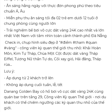
- Ăn sáng hằng ngày với thực đơn phong phú theo tiêu
chuẩn Á, Âu
- Miễn phụ thu ăn sáng tối đa 02 trẻ em dưới 12 tuổi ở
chung phòng cùng người lớn
- Trải nghiệm bể bơi vô cực dát vàng 24K cao nhất và lớn
nhất Việt Nam với tầm nhìn toàn cảnh thành phố Đà Nẵng
Check in, chụp hình siêu đẹp ở "#điểm #tham #quan
#vàng" - công viên kỳ quan thế giới thu nhỏ: Khải Hoàn
Môn, Kim Tự Tháp, Chùa Một Cột được dát vàng Tháp
Eiffel, Tượng Nữ thần Tự do, Cối xay gió, Hải đăng, Tháp
rùa…
Lưu ý:
- Áp dụng từ 2 khách trở lên
- Không áp dụng cuối tuần, lễ, tết
Danang Golden Bay có hồ bơi vô cực dát vàng 24K cùng
quán bar trên tầng 29, Công viên Kỳ quan Thế giới - nơi du
khách có thể chiêm ngưỡng các kỳ quan thu nhỏ của thế
giới.