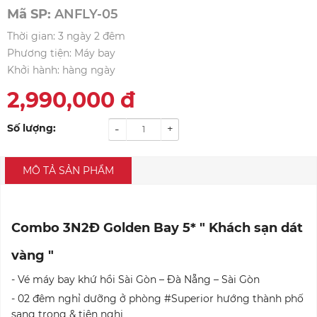
Mã SP:
ANFLY-05
Thời gian: 3 ngày 2 đêm
Phương tiện: Máy bay
Khởi hành: hàng ngày
2,990,000
đ
Số lượng:
-
+
MÔ TẢ SẢN PHẨM
Combo 3N2Đ Golden Bay 5* " Khách sạn dát
vàng "
- Vé máy bay khứ hồi Sài Gòn – Đà Nẵng – Sài Gòn
- 02 đêm nghỉ dưỡng ở phòng #Superior hướng thành phố
sang trọng & tiện nghi