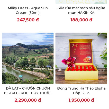
Milky Dress - Aqua Sun
Sữa rửa mặt sạch sâu ngừa
Cream (30ml)
mụn HAKINIKA
247,500
đ
188,000
đ
ĐÀ LẠT – CHUỒN CHUỒN
Đông Trùng Hạ Thảo Elipha
BISTRO – KDL THÚY THUẬN
Hộp 12 Lọ
– NÔNG TRẠI CÚN – THÁC
2,290,000
đ
1,950,000
đ
PONGOUR